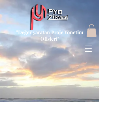
"Değer yaratan Proje Yönetim
Ofisleri"