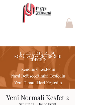
"Değer yaratan Proje Yönetim
Ofisleri"
Yeni Normali Kesfet 2
Sat, Jun 27
  |  
Online Event