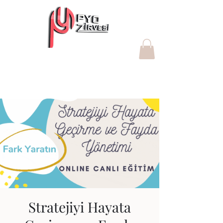
"Değer yaratan Proje Yönetim
Ofisleri"
Stratejiyi Hayata