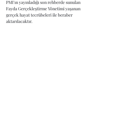
PMI'ın yayınladığı son rehberde sunulan 
Fayda Gerçekleştirme Yönetimi yaşanan 
gerçek hayat tecrübeleri ile beraber 
aktarılacaktır.
Eğitim ücreti:
Erken Kayıt: 690TL (KDV dahil)...10.03.2022 
e kadar
Normal Kayıt: 950 TL (KDV dahil)
Kayıt işleminizi tamamladıktan sonra ödeme 
için link tarafınıza gönderilecektir.
Share This Event
Gizlilik Politikamız
Privacy Policy