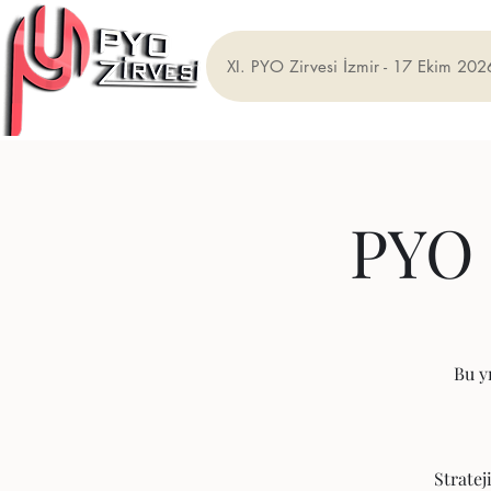
XI. PYO Zirvesi İzmir - 17 Ekim 202
PYO 
Bu y
Stratej