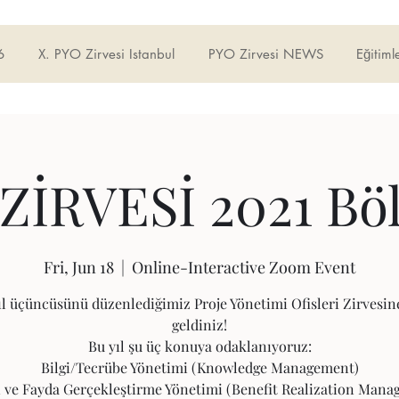
6
X. PYO Zirvesi Istanbul
PYO Zirvesi NEWS
Eğitiml
ZİRVESİ 2021 Bö
Fri, Jun 18
  |  
Online-Interactive Zoom Event
ıl üçüncüsünü düzenlediğimiz Proje Yönetimi Ofisleri Zirvesin
geldiniz!
Bu yıl şu üç konuya odaklanıyoruz:
Bilgi/Tecrübe Yönetimi (Knowledge Management)
i ve Fayda Gerçekleştirme Yönetimi (Benefit Realization Man