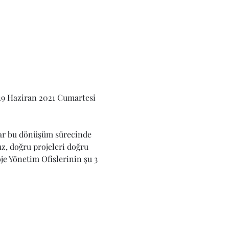
19 Haziran 2021 Cumartesi 
lar bu dönüşüm sürecinde 
z, doğru projeleri doğru 
je Yönetim Ofislerinin şu 3 