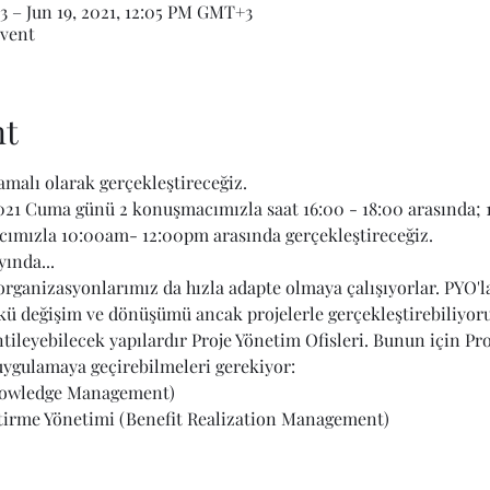
3 – Jun 19, 2021, 12:05 PM GMT+3
vent
nt
amalı olarak gerçekleştireceğiz.
021 Cuma günü 2 konuşmacımızla saat 16:00 - 18:00 arasında; 
cımızla 10:00am- 12:00pm arasında gerçekleştireceğiz.
yında...
rganizasyonlarımız da hızla adapte olmaya çalışıyorlar. PYO'
kü değişim ve dönüşümü ancak projelerle gerçekleştirebiliyoru
tileyebilecek yapılardır Proje Yönetim Ofisleri. Bunun için Pro
ygulamaya geçirebilmeleri gerekiyor:
Knowledge Management)
ştirme Yönetimi (Benefit Realization Management)