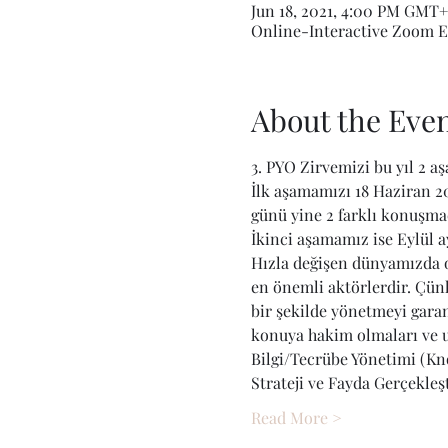
Jun 18, 2021, 4:00 PM GMT+
Online-Interactive Zoom E
About the Eve
3. PYO Zirvemizi bu yıl 2 aş
İlk aşamamızı 18 Haziran 2
günü yine 2 farklı konuşma
İkinci aşamamız ise Eylül a
Hızla değişen dünyamızda o
en önemli aktörlerdir. Çün
bir şekilde yönetmeyi garan
konuya hakim olmaları ve u
Bilgi/Tecrübe Yönetimi (
Strateji ve Fayda Gerçekle
Read More >