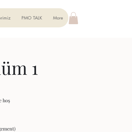
erimiz
PMO TALK
More
lüm 1
e hoş
agement)