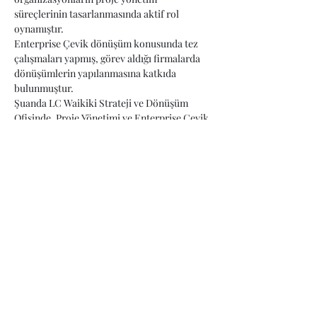
süreçlerinin tasarlanmasında aktif rol 
oynamıştır.
Enterprise Çevik dönüşüm konusunda tez 
çalışmaları yapmış, görev aldığı firmalarda 
dönüşümlerin yapılanmasına katkıda 
bulunmuştur.
Şuanda LC Waikiki Strateji ve Dönüşüm 
Ofisinde, Proje Yönetimi ve Enterprise Çevik 
Dönüşüm mentörlüğü görevine devam 
etmektedir.
Proje yönetimi, Disciplined agile, Scrum 
konularında eğitimler vermektedir. 
Türkiye'de PMI tarafından Disciplined Agile 
eğitimi…
Read More >
Share This Event