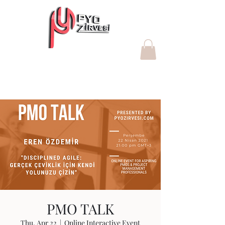
"Değer yaratan Proje Yönetim
Ofisleri"
PMO TALK
Thu, Apr 22
  |  
Online Interactive Event