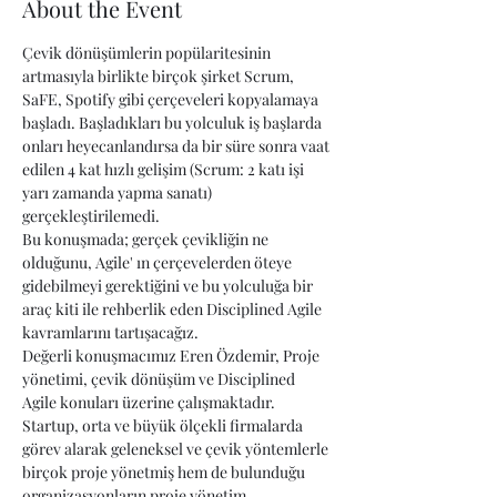
About the Event
Çevik dönüşümlerin popülaritesinin 
artmasıyla birlikte birçok şirket Scrum, 
SaFE, Spotify gibi çerçeveleri kopyalamaya 
başladı. Başladıkları bu yolculuk iş başlarda 
onları heyecanlandırsa da bir süre sonra vaat 
edilen 4 kat hızlı gelişim (Scrum: 2 katı işi 
yarı zamanda yapma sanatı) 
gerçekleştirilemedi.
Bu konuşmada; gerçek çevikliğin ne 
olduğunu, Agile' ın çerçevelerden öteye 
gidebilmeyi gerektiğini ve bu yolculuğa bir 
araç kiti ile rehberlik eden Disciplined Agile 
kavramlarını tartışacağız.
Değerli konuşmacımız Eren Özdemir, Proje 
yönetimi, çevik dönüşüm ve Disciplined 
Agile konuları üzerine çalışmaktadır. 
Startup, orta ve büyük ölçekli firmalarda 
görev alarak geleneksel ve çevik yöntemlerle 
birçok proje yönetmiş hem de bulunduğu 
organizasyonların proje yönetim 