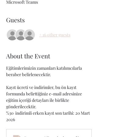
Microsoft Teams
Guests
+ 16 other guests
About the Event
Eğitimlerimizin zamanları katılımcılarla 
beraber belirlenecektir.
Kayıt ücreti ve indirimler, bu ön kayıt 
formunda belirttiğiniz e-mail adresinize 
eğitim içeriği detayları ile birlikte 
gönderilecektir.
%30  indirimli erken kayıt son tarihi: 20 Mart 
2026