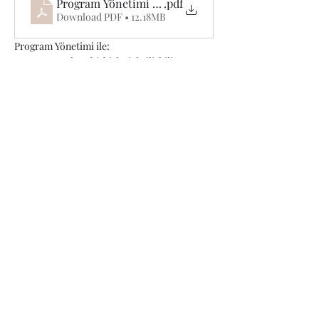
Program Yönetimi ve PgMP Hazırlık Eğitimi-2026_
.pdf
Download PDF • 12.18MB
Program Yönetimi ile:
Karmaşık ve birbirleriyle ilişkili 
projeleri yönetebilmek için gerekli araç 
ve mekanizmaların derin bilgisini 
edinecek,
Read More >
Share This Event
Gizlilik Politikamız
Privacy Policy